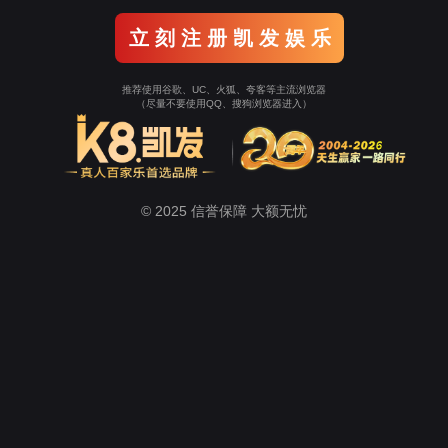
立 刻 注 册 凯 发 娱 乐
推荐使用谷歌、UC、火狐、夸客等主流浏览器
（尽量不要使用QQ、搜狗浏览器进入）
© 2025 信誉保障 大额无忧