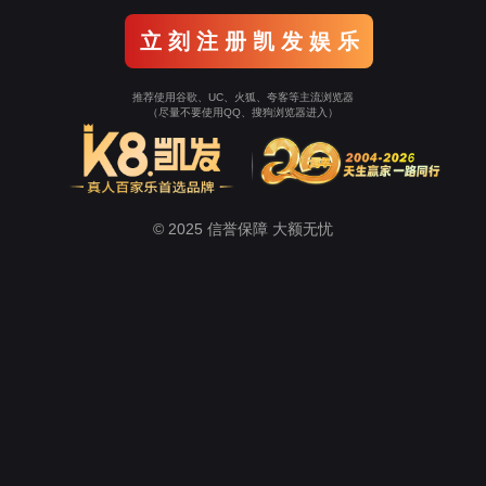
联网拼装式电表
微型热成像测温
触摸屏红外测温成像分析仪
微型红外成
理系统
机房动环监控系统
能源费控管理系统
蓄电池在线监测系统
储能电
首页
关于AG尊龙凯时
Home
//
工程案例
智能管理系统
//
//